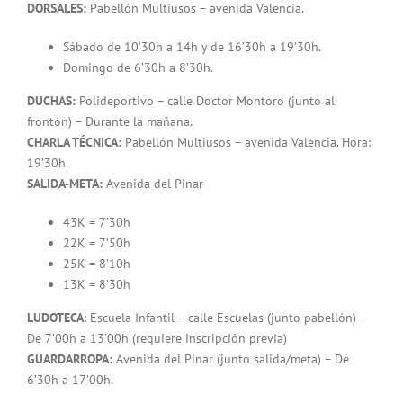
DORSALES:
Pabellón Multiusos – avenida Valencia.
Sábado de 10’30h a 14h y de 16’30h a 19’30h.
Domingo de 6’30h a 8’30h.
DUCHAS:
Polideportivo – calle Doctor Montoro (junto al
frontón) – Durante la mañana.
CHARLA TÉCNICA:
Pabellón Multiusos – avenida Valencia. Hora:
19’30h.
SALIDA-META:
Avenida del Pinar
43K = 7’30h
22K = 7’50h
25K = 8’10h
13K = 8’30h
LUDOTECA
: Escuela Infantil – calle Escuelas (junto pabellón) –
De 7’00h a 13’00h (requiere inscripción previa)
GUARDARROPA:
Avenida del Pinar (junto salida/meta) – De
6’30h a 17’00h.