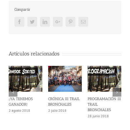
Compartir
Facebook
Twitter
LinkedIn
Google+
Pinterest
Email
Artículos relacionados
CRÓNICA III TRAIL
PROGRAMACIÓN III
CIERRE DE
G
BRONCHALES
TRAIL
INSCRIPCIONES III
I
BRONCHALES
TRAIL
2 julio 2018
1
BRONCHALES
28 junio 2018
25 junio 2018