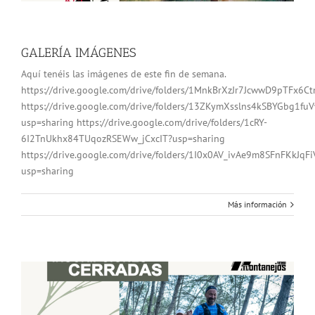
GALERÍA IMÁGENES
Aquí tenéis las imágenes de este fin de semana.
https://drive.google.com/drive/folders/1MnkBrXzJr7JcwwD9pTFx6
https://drive.google.com/drive/folders/13ZKymXsslns4kSBYGbg1f
usp=sharing https://drive.google.com/drive/folders/1cRY-
6I2TnUkhx84TUqozRSEWw_jCxcIT?usp=sharing
https://drive.google.com/drive/folders/1I0x0AV_ivAe9m8SFnFKkJqF
usp=sharing
Más información