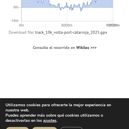
Download file:
track_10k_volta-port-catarroja_2025.gpx
Consulta el recorrido en
Wikiloc >>>
Utilizamos cookies para ofrecerte la mejor experiencia en
nuestra web.
© Copyright 2025 | Atlos Eventos Deportivos -
Aviso Legal
·
Política
Puedes aprender más sobre qué cookies utilizamos o
Privacidad
·
Política Cookies
desactivarlas en los
ajustes
.
Instagram
Facebook
YouTube