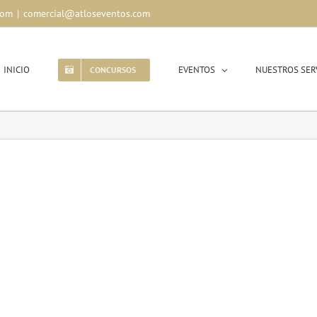
com
|
comercial@atloseventos.com
INICIO
EVENTOS
NUESTROS SER
CONCURSOS