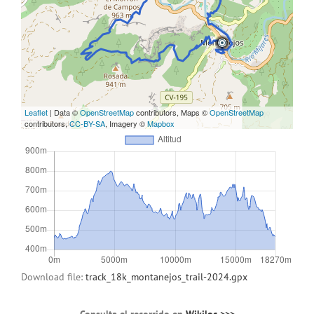
Leaflet
| Data ©
OpenStreetMap
contributors, Maps ©
OpenStreetMap
contributors,
CC-BY-SA
, Imagery ©
Mapbox
Download file:
track_18k_montanejos_trail-2024.gpx
Consulta el recorrido en
Wikiloc >>>