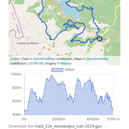
Leaflet
| Data ©
OpenStreetMap
contributors, Maps ©
OpenStreetMap
contributors,
CC-BY-SA
, Imagery ©
Mapbox
Download file:
track_52k_montanejos_trail-2024.gpx