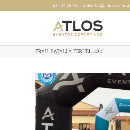
Skip
614 32 76 55
|
incidencias@atloseventos.
to
content
TRAIL BATALLA TERUEL 2021