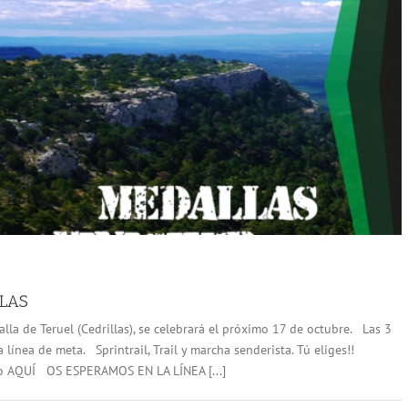
LLAS
alla de Teruel (Cedrillas), se celebrará el próximo 17 de octubre. Las 3
línea de meta. Sprintrail, Trail y marcha senderista. Tú eliges!!
o AQUÍ OS ESPERAMOS EN LA LÍNEA [...]