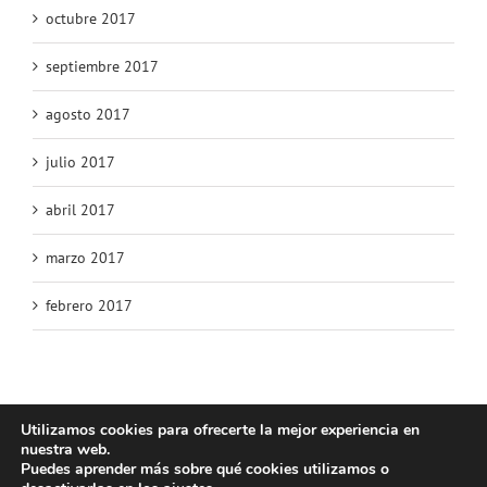
octubre 2017
septiembre 2017
agosto 2017
julio 2017
abril 2017
marzo 2017
febrero 2017
Utilizamos cookies para ofrecerte la mejor experiencia en
nuestra web.
© Copyright 2025 | Atlos Eventos Deportivos -
Aviso Legal
·
Política
Puedes aprender más sobre qué cookies utilizamos o
Privacidad
·
Política Cookies