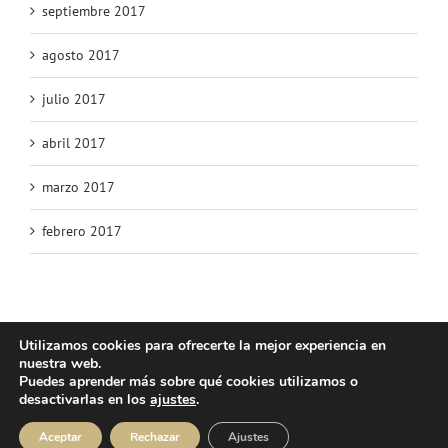
septiembre 2017
agosto 2017
julio 2017
abril 2017
marzo 2017
febrero 2017
Utilizamos cookies para ofrecerte la mejor experiencia en
nuestra web.
© Copyright 2025 | Atlos Eventos Deportivos -
Aviso Legal
·
Política
Puedes aprender más sobre qué cookies utilizamos o
Privacidad
·
Política Cookies
desactivarlas en los
ajustes
.
Instagram
Facebook
YouTube
Aceptar
Rechazar
Ajustes