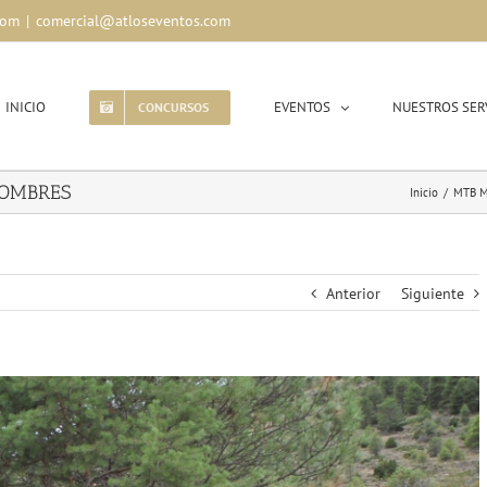
com
|
comercial@atloseventos.com
INICIO
EVENTOS
NUESTROS SER
CONCURSOS
HOMBRES
Inicio
/
MTB M
Anterior
Siguiente