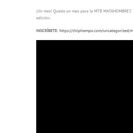
¡Un mes! Queda un mes para la MTB MATAHOMBRES 201
edición.
INSCRÍBETE:
https://chiptiempo.com/uncategorized
Reproductor
de
vídeo