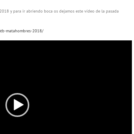
8 y para ir abriendo boca os dejamos este vídeo de la pasada
/mtb-matahombres-2018/