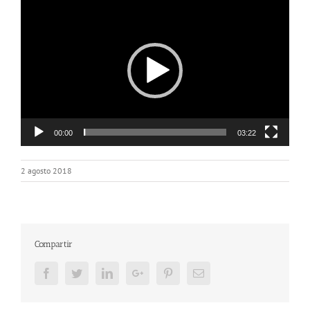
Reproductor
de
vídeo
00:00
03:22
2 agosto 2018
Compartir
Facebook
Twitter
LinkedIn
Google+
Pinterest
Email