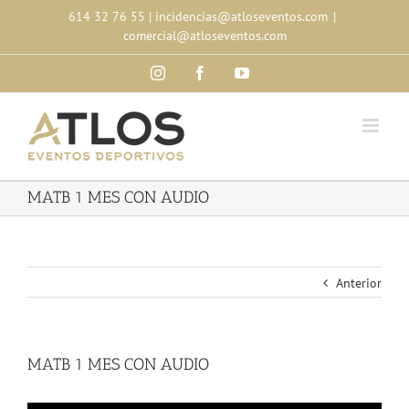
Skip
614 32 76 55
|
incidencias@atloseventos.com
|
to
comercial@atloseventos.com
content
Instagram
Facebook
YouTube
MATB 1 MES CON AUDIO
Anterior
MATB 1 MES CON AUDIO