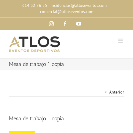
Skip
614 32 76 55
|
incidencias@atloseventos.com
|
to
comercial@atloseventos.com
content
Instagram
Facebook
YouTube
Mesa de trabajo 1 copia
Anterior
Mesa de trabajo 1 copia