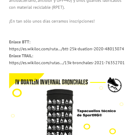
antibacteriano, antiolor y UPF+40) y unos guantes fabricados
con material reciclable (RPET).
¡En tan sólo unos días cerramos inscripciones!
Enlace BTT:
https://es.wikiloc.com/ruta…/btt-25k-duatlon-2020-48013074
Enlace TRAIL:
https://es.wikiloc.com/rutas…/13k-bronchales-2021-76352701