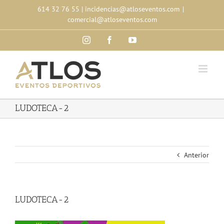
Skip
614 32 76 55
|
incidencias@atloseventos.com
|
to
comercial@atloseventos.com
content
Instagram
Facebook
YouTube
LUDOTECA-2
Anterior
LUDOTECA-2