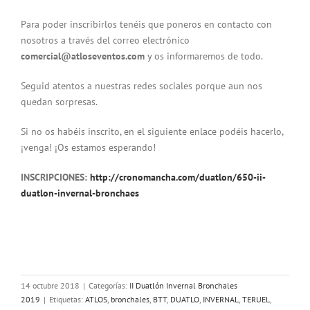
Para poder inscribirlos tenéis que poneros en contacto con
nosotros a través del correo electrónico
comercial@atloseventos.com
y os informaremos de todo.
Seguid atentos a nuestras redes sociales porque aun nos
quedan sorpresas.
Si no os habéis inscrito, en el siguiente enlace podéis hacerlo,
¡venga! ¡Os estamos esperando!
INSCRIPCIONES:
http://cronomancha.com/duatlon/650-ii-
duatlon-invernal-bronchaes
14 octubre 2018
|
Categorías:
II Duatlón Invernal Bronchales
2019
|
Etiquetas:
ATLOS
,
bronchales
,
BTT
,
DUATLO
,
INVERNAL
,
TERUEL
,