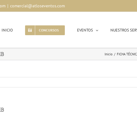
com
|
comercial@atloseventos.com
INICIO
EVENTOS
NUESTROS SER
CONCURSOS
EB
Inicio
/
FICHA TÉCNI
EB