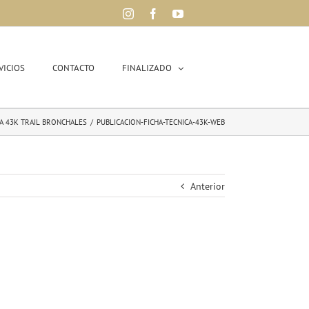
Instagram
Facebook
YouTube
VICIOS
CONTACTO
FINALIZADO
CA 43K TRAIL BRONCHALES
/
PUBLICACION-FICHA-TECNICA-43K-WEB
Anterior