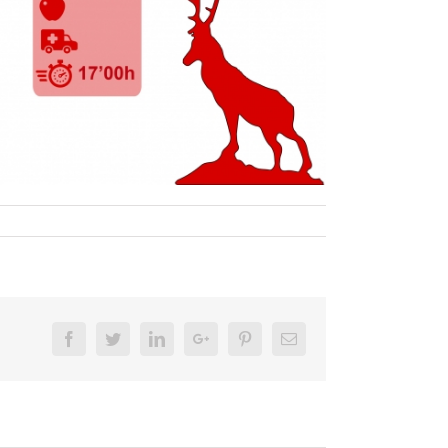
Facebook
Twitter
LinkedIn
Google+
Pinterest
Email