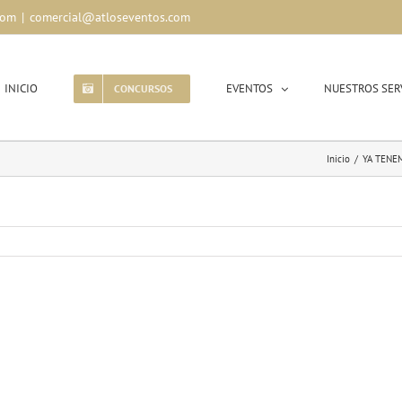
com
|
comercial@atloseventos.com
INICIO
EVENTOS
NUESTROS SER
CONCURSOS
Inicio
/
YA TENE