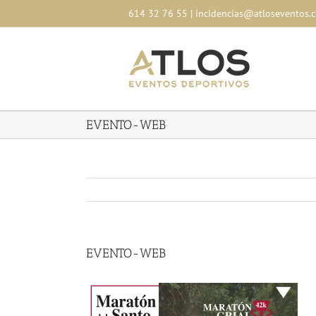
Skip
614 32 76 55
|
incidencias@atloseventos.
to
content
EVENTO-WEB
EVENTO-WEB