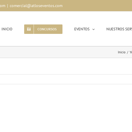
com
|
comercial@atloseventos.com
INICIO
EVENTOS
NUESTROS SER
CONCURSOS
Inicio
/
Y