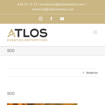
Skip
614 32 76 55
|
incidencias@atloseventos.com
|
to
comercial@atloseventos.com
content
Instagram
Facebook
YouTube
500
Anterior
500