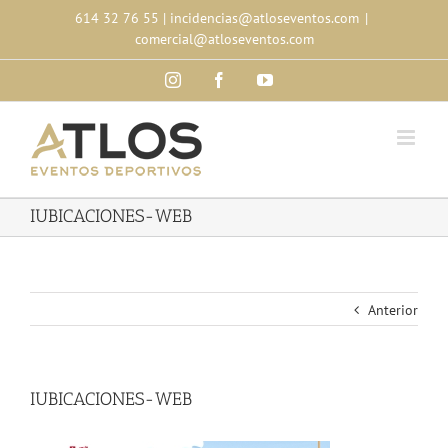
Skip
614 32 76 55
|
incidencias@atloseventos.com
|
to
comercial@atloseventos.com
content
Instagram
Facebook
YouTube
IUBICACIONES-WEB
Anterior
IUBICACIONES-WEB