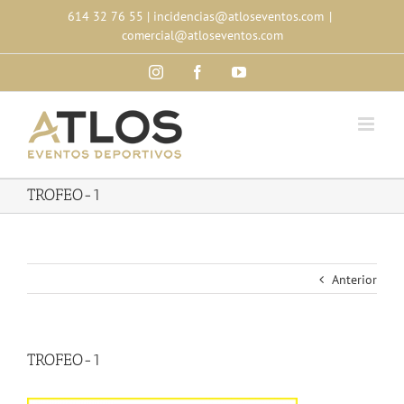
Skip
614 32 76 55
|
incidencias@atloseventos.com
|
to
comercial@atloseventos.com
content
Instagram
Facebook
YouTube
TROFEO-1
Anterior
TROFEO-1