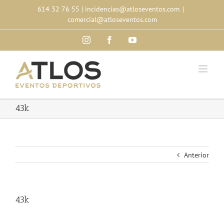
Skip
614 32 76 55
|
incidencias@atloseventos.com
|
to
comercial@atloseventos.com
content
Instagram
Facebook
YouTube
43k
Anterior
43k