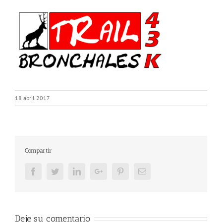
18 abril 2017
Compartir
Facebook
Twitter
LinkedIn
Google+
Pinterest
Email
Deje su comentario