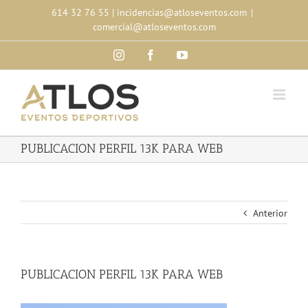
Skip
614 32 76 55
|
incidencias@atloseventos.com
|
to
comercial@atloseventos.com
content
Instagram
Facebook
YouTube
PUBLICACION PERFIL 13K PARA WEB
Anterior
PUBLICACION PERFIL 13K PARA WEB