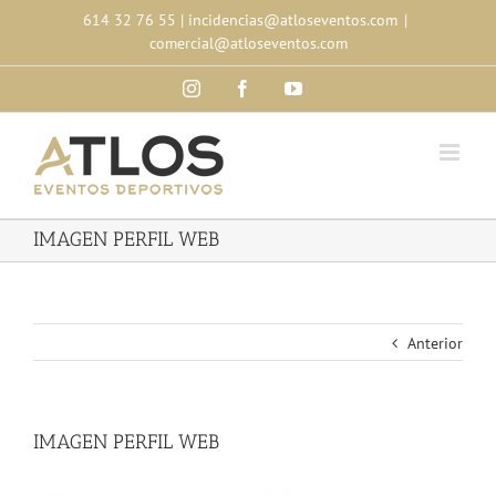
Skip
614 32 76 55
|
incidencias@atloseventos.com
|
to
comercial@atloseventos.com
content
Instagram
Facebook
YouTube
IMAGEN PERFIL WEB
Anterior
IMAGEN PERFIL WEB