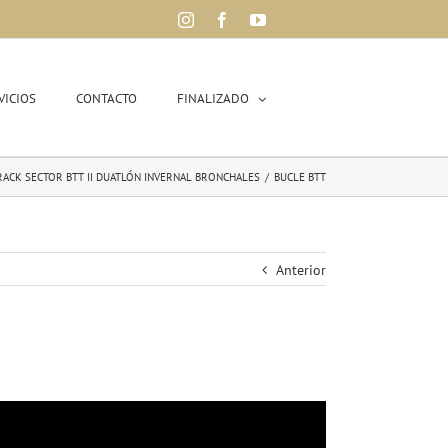
Instagram
Facebook
YouTube
VICIOS
CONTACTO
FINALIZADO
RACK SECTOR BTT II DUATLÓN INVERNAL BRONCHALES
/
BUCLE BTT
Anterior