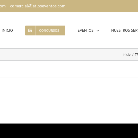
com
|
comercial@atloseventos.com
INICIO
EVENTOS
NUESTROS SER
CONCURSOS
Inicio
/
T