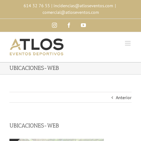
Skip
614 32 76 55
|
incidencias@atloseventos.com
|
to
comercial@atloseventos.com
content
Instagram
Facebook
YouTube
UBICACIONES-WEB
Anterior
UBICACIONES-WEB