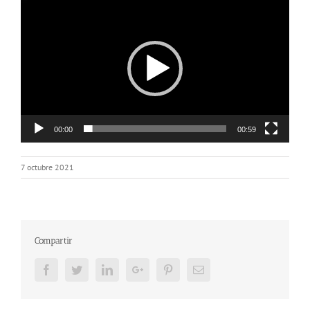
Reproductor
de
vídeo
00:00
00:59
7 octubre 2021
Compartir
Facebook
Twitter
LinkedIn
Google+
Pinterest
Email