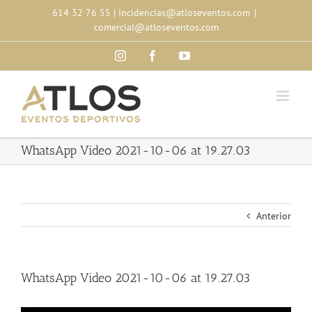
Skip
614 32 76 55
|
incidencias@atloseventos.com
|
to
comercial@atloseventos.com
content
Instagram
Facebook
YouTube
WhatsApp Video 2021-10-06 at 19.27.03
Anterior
WhatsApp Video 2021-10-06 at 19.27.03