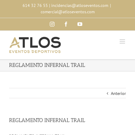
Skip
614 32 76 55
|
incidencias@atloseventos.com
|
to
comercial@atloseventos.com
content
Instagram
Facebook
YouTube
REGLAMENTO INFERNAL TRAIL
Anterior
REGLAMENTO INFERNAL TRAIL