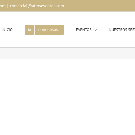
com
|
comercial@atloseventos.com
INICIO
EVENTOS
NUESTROS SER
CONCURSOS