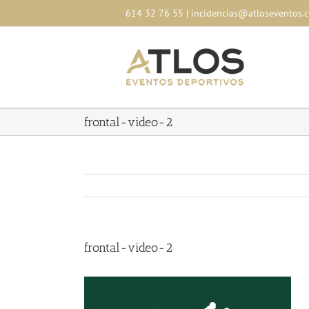
Skip
614 32 76 55
|
incidencias@atloseventos.
to
content
frontal-video-2
frontal-video-2