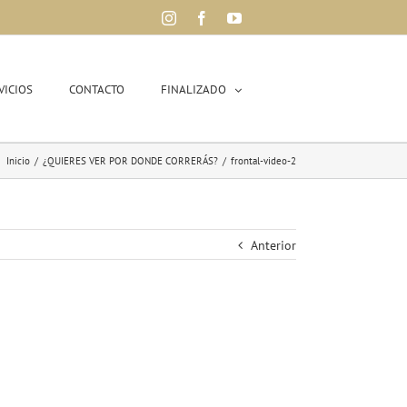
Instagram
Facebook
YouTube
VICIOS
CONTACTO
FINALIZADO
Inicio
/
¿QUIERES VER POR DONDE CORRERÁS?
/
frontal-video-2
Anterior