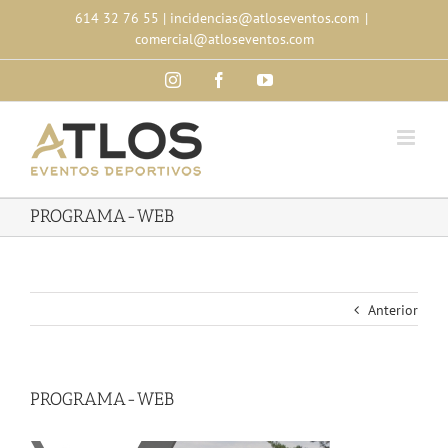
Skip
614 32 76 55
|
incidencias@atloseventos.com
|
to
comercial@atloseventos.com
content
Instagram
Facebook
YouTube
PROGRAMA-WEB
Anterior
PROGRAMA-WEB