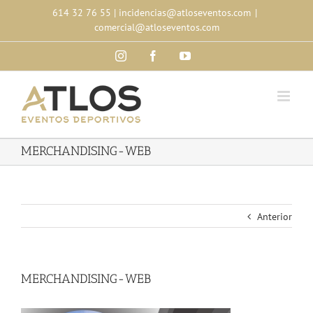
Skip
614 32 76 55
|
incidencias@atloseventos.com
|
to
comercial@atloseventos.com
content
Instagram
Facebook
YouTube
MERCHANDISING-WEB
Anterior
MERCHANDISING-WEB