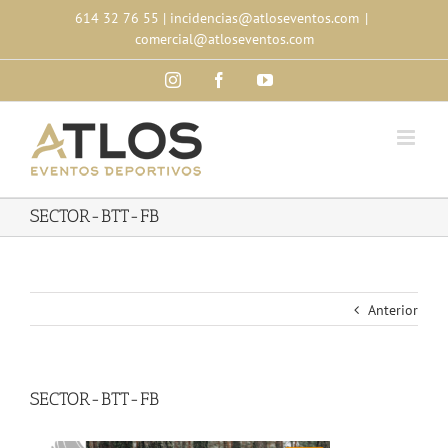
Skip
614 32 76 55
|
incidencias@atloseventos.com
|
to
comercial@atloseventos.com
content
Instagram
Facebook
YouTube
SECTOR-BTT-FB
Anterior
SECTOR-BTT-FB