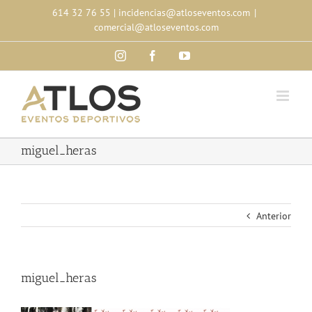
Skip
614 32 76 55
|
incidencias@atloseventos.com
|
to
comercial@atloseventos.com
content
Instagram
Facebook
YouTube
miguel_heras
Anterior
miguel_heras