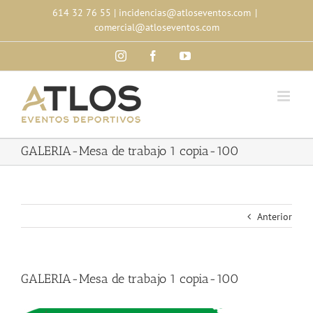
Skip
614 32 76 55
|
incidencias@atloseventos.com
|
to
comercial@atloseventos.com
content
Instagram
Facebook
YouTube
GALERIA-Mesa de trabajo 1 copia-100
Anterior
GALERIA-Mesa de trabajo 1 copia-100