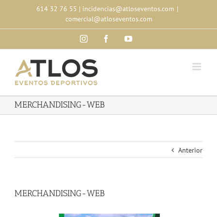
Skip
614 32 76 55
|
incidencias@atloseventos.com
|
to
comercial@atloseventos.com
content
Instagram
Facebook
YouTube
MERCHANDISING-WEB
Anterior
MERCHANDISING-WEB