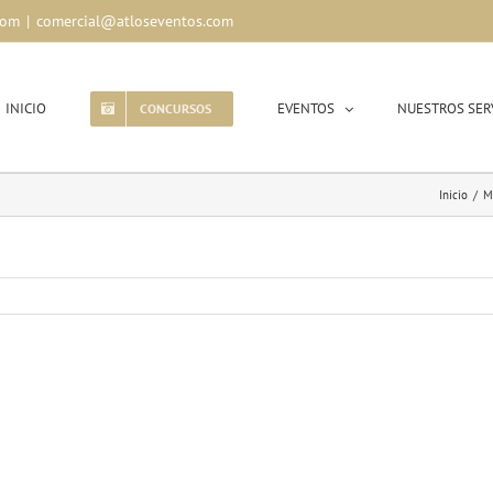
com
|
comercial@atloseventos.com
INICIO
EVENTOS
NUESTROS SER
CONCURSOS
Inicio
/
M