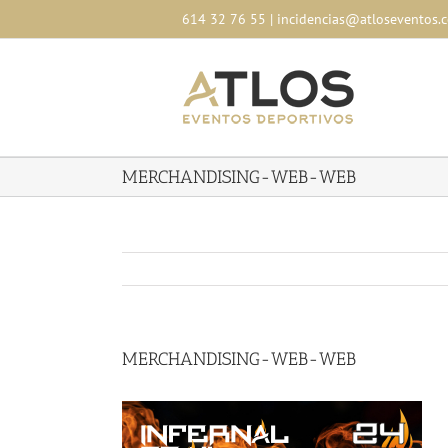
Skip
614 32 76 55
|
incidencias@atloseventos.
to
content
MERCHANDISING-WEB-WEB
MERCHANDISING-WEB-WEB