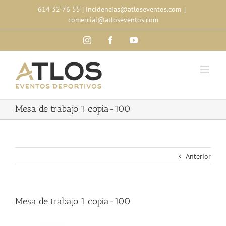
Skip
614 32 76 55
|
incidencias@atloseventos.com
|
to
comercial@atloseventos.com
content
Instagram
Facebook
YouTube
Mesa de trabajo 1 copia-100
Anterior
Mesa de trabajo 1 copia-100