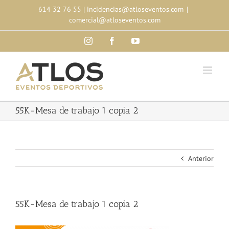
Skip
614 32 76 55
|
incidencias@atloseventos.com
|
to
comercial@atloseventos.com
content
Instagram
Facebook
YouTube
55K-Mesa de trabajo 1 copia 2
Anterior
55K-Mesa de trabajo 1 copia 2