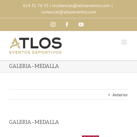
Skip
614 32 76 55
|
incidencias@atloseventos.com
|
to
comercial@atloseventos.com
content
Instagram
Facebook
YouTube
GALERIA-MEDALLA
Anterior
GALERIA-MEDALLA