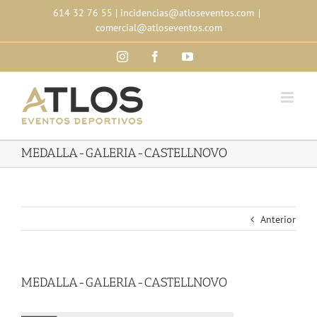
Skip
614 32 76 55
|
incidencias@atloseventos.com
|
to
comercial@atloseventos.com
content
Instagram
Facebook
YouTube
MEDALLA-GALERIA-CASTELLNOVO
Anterior
MEDALLA-GALERIA-CASTELLNOVO