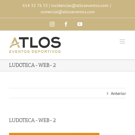
Skip
614 32 76 55
|
incidencias@atloseventos.com
|
to
comercial@atloseventos.com
content
Instagram
Facebook
YouTube
LUDOTECA-WEB-2
Anterior
LUDOTECA-WEB-2