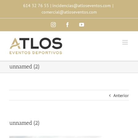
Skip
614 32 76 55
|
incidencias@atloseventos.com
|
to
comercial@atloseventos.com
content
Instagram
Facebook
YouTube
unnamed (2)
Anterior
unnamed (2)