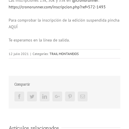
Las inscripciones 15k, 30k y 55k en
@cronorunner
:
https://cronorunner.com/inscripcion.php?ref=572-1493
Para comprobar la inscripción de la edición suspendida pincha
AQUÍ
Te esperamos en la línea de salida.
12 julio 2021
|
Categorías:
TRAIL MONTANEJOS
Compartir
Facebook
Twitter
LinkedIn
Google+
Pinterest
Email
Artículos relacionados