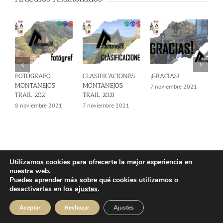
FOTÓGRAFO
CLASIFICACIONES
¡GRACIAS!
I
MONTANEJOS
MONTANEJOS
C
7 noviembre 2021
TRAIL 2021
TRAIL 2021
M
T
8 noviembre 2021
7 noviembre 2021
4
Utilizamos cookies para ofrecerte la mejor experiencia en
nuestra web.
© Copyright 2025 | Atlos Eventos Deportivos -
Aviso Legal
·
Política
Puedes aprender más sobre qué cookies utilizamos o
Privacidad
·
Política Cookies
desactivarlas en los
ajustes
.
Instagram
Facebook
YouTube
Aceptar
Rechazar
Ajustes