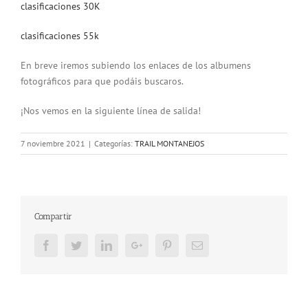
clasificaciones 30K
clasificaciones 55k
En breve iremos subiendo los enlaces de los albumens
fotográficos para que podáis buscaros.
¡Nos vemos en la siguiente línea de salida!
7 noviembre 2021
|
Categorías:
TRAIL MONTANEJOS
Compartir
Facebook
Twitter
LinkedIn
Google+
Pinterest
Email