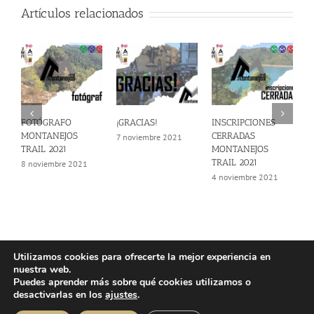
Artículos relacionados
FOTÓGRAFO
¡GRACIAS!
INSCRIPCIONES
S
MONTANEJOS
CERRADAS
M
7 noviembre 2021
TRAIL 2021
MONTANEJOS
T
TRAIL 2021
8 noviembre 2021
4
4 noviembre 2021
Utilizamos cookies para ofrecerte la mejor experiencia en
nuestra web.
© Copyright 2025 | Atlos Eventos Deportivos -
Aviso Legal
·
Política
Puedes aprender más sobre qué cookies utilizamos o
Privacidad
·
Política Cookies
desactivarlas en los
ajustes
.
Instagram
Facebook
YouTube