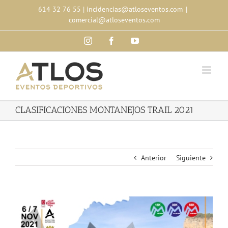
Skip
614 32 76 55
|
incidencias@atloseventos.com
|
to
comercial@atloseventos.com
content
Instagram
Facebook
YouTube
CLASIFICACIONES MONTANEJOS TRAIL 2021
Anterior
Siguiente
Ver
imagen
más