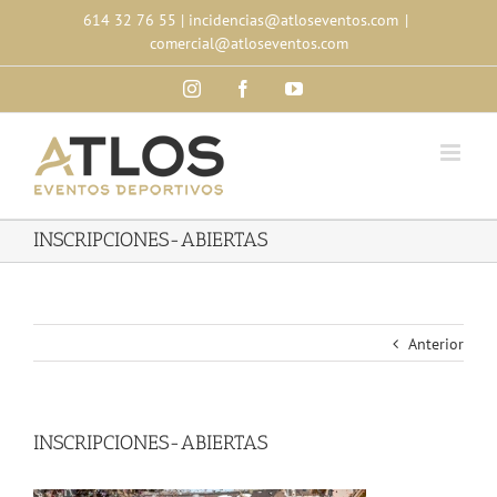
Skip
614 32 76 55
|
incidencias@atloseventos.com
|
to
comercial@atloseventos.com
content
Instagram
Facebook
YouTube
INSCRIPCIONES-ABIERTAS
Anterior
INSCRIPCIONES-ABIERTAS