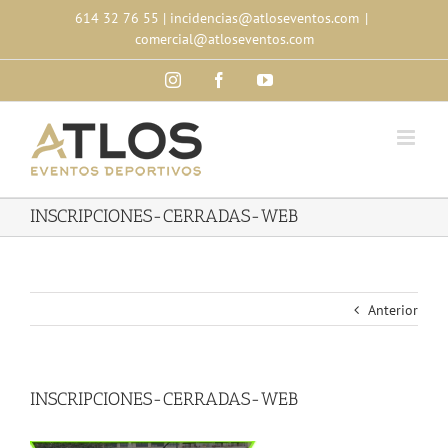
Skip
614 32 76 55
|
incidencias@atloseventos.com
|
to
comercial@atloseventos.com
content
Instagram
Facebook
YouTube
INSCRIPCIONES-CERRADAS-WEB
Anterior
INSCRIPCIONES-CERRADAS-WEB