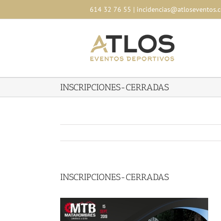
Skip
614 32 76 55
|
incidencias@atloseventos.
to
content
INSCRIPCIONES-CERRADAS
INSCRIPCIONES-CERRADAS