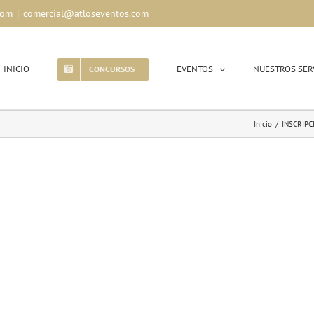
com
|
comercial@atloseventos.com
INICIO
EVENTOS
NUESTROS SER
CONCURSOS
Inicio
/
INSCRIP