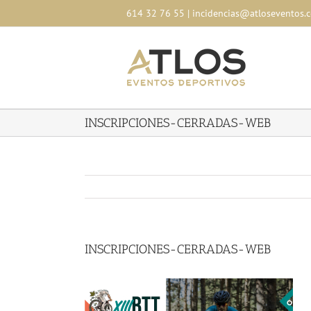
Skip
614 32 76 55
|
incidencias@atloseventos.
to
content
INSCRIPCIONES-CERRADAS-WEB
INSCRIPCIONES-CERRADAS-WEB