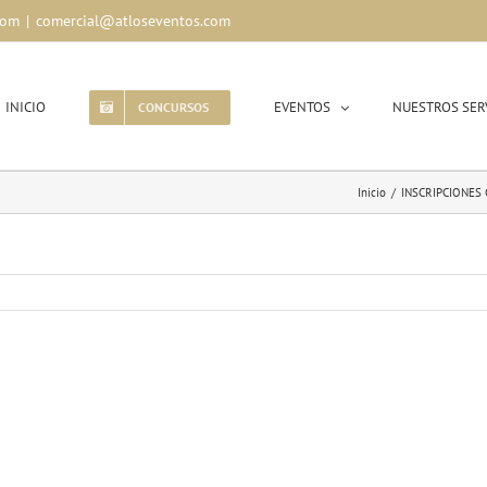
com
|
comercial@atloseventos.com
INICIO
EVENTOS
NUESTROS SER
CONCURSOS
Inicio
/
INSCRIPCIONES