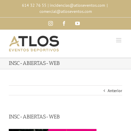
Skip
614 32 76 55
|
incidencias@atloseventos.com
|
to
comercial@atloseventos.com
content
Instagram
Facebook
YouTube
INSC-ABIERTAS-WEB
Anterior
INSC-ABIERTAS-WEB