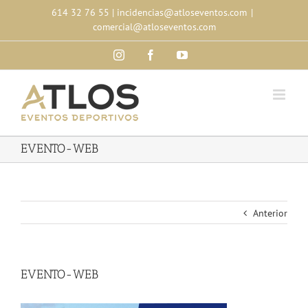
Skip
614 32 76 55
|
incidencias@atloseventos.com
|
to
comercial@atloseventos.com
content
Instagram
Facebook
YouTube
EVENTO-WEB
Anterior
EVENTO-WEB